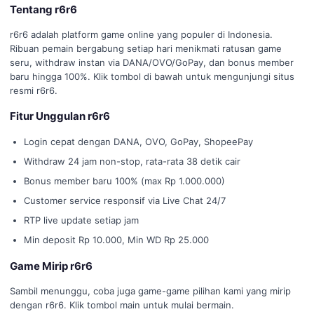
Tentang r6r6
r6r6 adalah platform game online yang populer di Indonesia.
Ribuan pemain bergabung setiap hari menikmati ratusan game
seru, withdraw instan via DANA/OVO/GoPay, dan bonus member
baru hingga 100%. Klik tombol di bawah untuk mengunjungi situs
resmi r6r6.
Fitur Unggulan r6r6
Login cepat dengan DANA, OVO, GoPay, ShopeePay
Withdraw 24 jam non-stop, rata-rata 38 detik cair
Bonus member baru 100% (max Rp 1.000.000)
Customer service responsif via Live Chat 24/7
RTP live update setiap jam
Min deposit Rp 10.000, Min WD Rp 25.000
Game Mirip r6r6
Sambil menunggu, coba juga game-game pilihan kami yang mirip
dengan r6r6. Klik tombol main untuk mulai bermain.