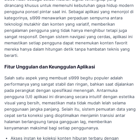
dirancang khusus untuk memenuhi kebutuhan gaya hidup modern
pengguna ponsel pintar saat ini. Sebagai aplikasi yang menonjol di
kategorinya, sl999 menawarkan perpaduan sempurna antara
teknologi mutakhir dan konten yang variatif, memberikan
pengalaman pengguna yang tidak hanya menghibur tetapi juga
sangat responsif. Dengan sistem navigasi yang cerdas, aplikasi ini
memastikan setiap pengguna dapat menemukan konten favorit
mereka hanya dalam hitungan detik tanpa hambatan teknis yang
berarti.
Fitur Unggulan dan Keunggulan Aplikasi
Salah satu aspek yang membuat sl999 begitu populer adalah
performanya yang sangat stabil dan ringan, bahkan saat dijalankan
pada perangkat dengan spesifikasi menengah. Antarmuka
pengguna (UI) aplikasi ini dirancang secara intuitif dengan estetika
visual yang bersih, memastikan mata tidak mudah lelah selama
penggunaan jangka panjang. Selain itu, sistem pemuatan data yang
cepat serta koneksi yang dioptimalkan menjamin transisi antar
halaman berlangsung tanpa gangguan lag, memberikan
kenyamanan maksimal bagi setiap penggunanya.
Akses instan ke koleksi konten hiburan terbaru dengan