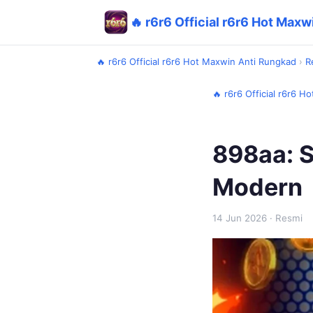
🔥 r6r6 Official r6r6 Hot Max
🔥 r6r6 Official r6r6 Hot Maxwin Anti Rungkad
›
R
🔥 r6r6 Official r6r6 
898aa: S
Modern
14 Jun 2026
· Resmi