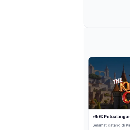
r6r6: Petualangan
Selamat datang di K