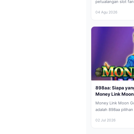
petualangan slot fan
memadukan pesona ne
04 Agu 2026
898aa: Siapa yan
Money Link Moon
Money Link Moon Go
adalah 898aa pilihan
pemain yang mencari
02 Jul 2026