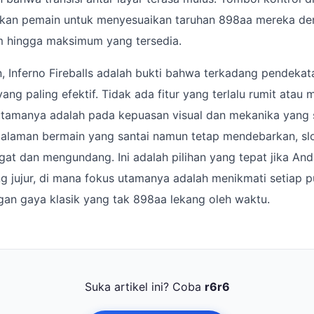
inkan pemain untuk menyesuaikan taruhan 898aa mereka de
m hingga maksimum yang tersedia.
, Inferno Fireballs adalah bukti bahwa terkadang pendekat
yang paling efektif. Tidak ada fitur yang terlalu rumit ata
 utamanya adalah pada kepuasan visual dan mekanika yang 
alaman bermain yang santai namun tetap mendebarkan, sl
at dan mengundang. Ini adalah pilihan yang tepat jika And
g jujur, di mana fokus utamanya adalah menikmati setiap 
gan gaya klasik yang tak 898aa lekang oleh waktu.
Suka artikel ini? Coba
r6r6