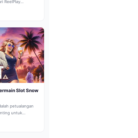
ri ReelPlay
tengah suasana
Bermain Slot Snow
dalah petualangan
nting untuk
 pola pikir yang