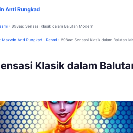
win Anti Rungkad
esmi
›
898aa: Sensasi Klasik dalam Balutan Modern
Hot Maxwin Anti Rungkad
›
Resmi
›
898aa: Sensasi Klasik dalam Balutan 
ensasi Klasik dalam Baluta