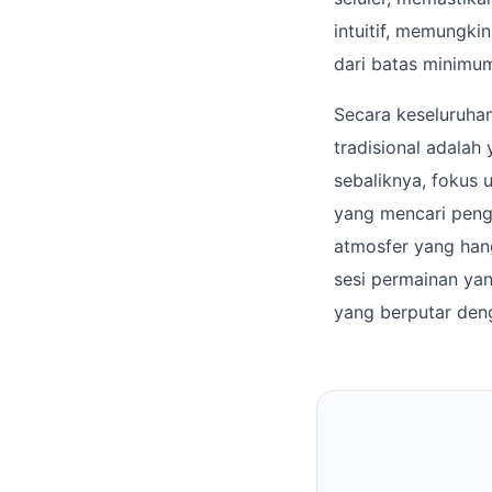
intuitif, memungk
dari batas minimu
Secara keseluruhan
tradisional adalah 
sebaliknya, fokus
yang mencari peng
atmosfer yang hang
sesi permainan yan
yang berputar den