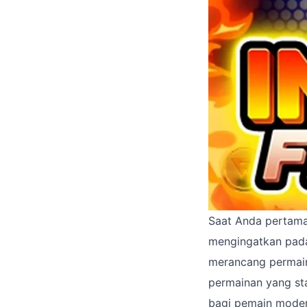
Saat Anda pertama 
mengingatkan pada 
merancang permain
permainan yang st
bagi pemain moder