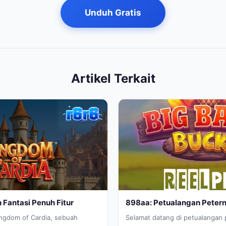
Unduh Gratis
Artikel Terkait
 Fantasi Penuh Fitur
898aa: Petualangan Petern
ingdom of Cardia, sebuah
Selamat datang di petualangan