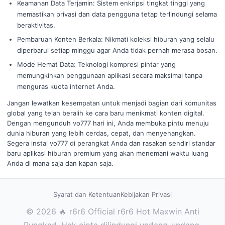
Keamanan Data Terjamin: Sistem enkripsi tingkat tinggi yang
memastikan privasi dan data pengguna tetap terlindungi selama
beraktivitas.
Pembaruan Konten Berkala: Nikmati koleksi hiburan yang selalu
diperbarui setiap minggu agar Anda tidak pernah merasa bosan.
Mode Hemat Data: Teknologi kompresi pintar yang
memungkinkan penggunaan aplikasi secara maksimal tanpa
menguras kuota internet Anda.
Jangan lewatkan kesempatan untuk menjadi bagian dari komunitas
global yang telah beralih ke cara baru menikmati konten digital.
Dengan mengunduh vo777 hari ini, Anda membuka pintu menuju
dunia hiburan yang lebih cerdas, cepat, dan menyenangkan.
Segera instal vo777 di perangkat Anda dan rasakan sendiri standar
baru aplikasi hiburan premium yang akan menemani waktu luang
Anda di mana saja dan kapan saja.
Syarat dan Ketentuan
Kebijakan Privasi
© 2026 🔥 r6r6 Official r6r6 Hot Maxwin Anti