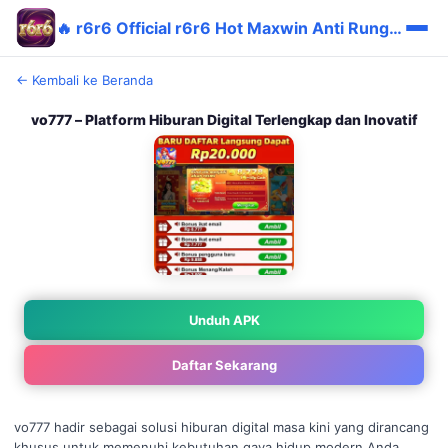
🔥 r6r6 Official r6r6 Hot Maxwin Anti Rungkad
← Kembali ke Beranda
vo777 – Platform Hiburan Digital Terlengkap dan Inovatif
Unduh APK
Daftar Sekarang
vo777 hadir sebagai solusi hiburan digital masa kini yang dirancang
khusus untuk memenuhi kebutuhan gaya hidup modern Anda